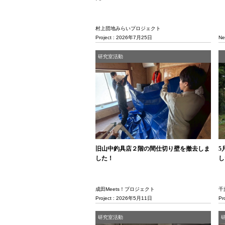
村上団地みらいプロジェクト
Project : 2026年7月25日
Ne
研究室活動
旧山中釣具店２階の間仕切り壁を撤去しま
5
した！
し
成田Meets！プロジェクト
千
Project : 2026年5月11日
Pr
研究室活動