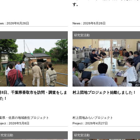
す。
ws : 2026年6月26日
News : 2026年6月26日
研究室活動
月8日、千葉県香取市を訪問・調査をしま
村上団地プロジェクト始動しました！
た！
葉県・佐原の地域創生プロジェクト
村上団地みらいプロジェクト
oject : 2026年5月8日
Project : 2026年4月27日
研究室活動
研究室活動