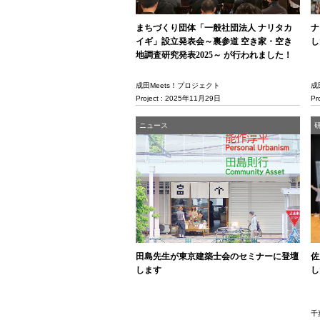
まちづくり団体「一般社団法人 ナリタカ
ナ
イギ」設立発表会～裏参道 空き家・空き
し
地調査研究発表2025～ が行われました！
成田Meets！プロジェクト
成
Project : 2025年11月29日
Pr
ニュース
田島先生が東京建築士会のセミナーに登壇
佐
します
し
千