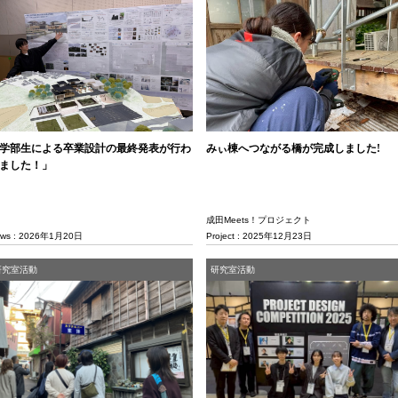
学部生による卒業設計の最終発表が行わ
みぃ棟へつながる橋が完成しました!
ました！」
成田Meets！プロジェクト
ws : 2026年1月20日
Project : 2025年12月23日
研究室活動
研究室活動