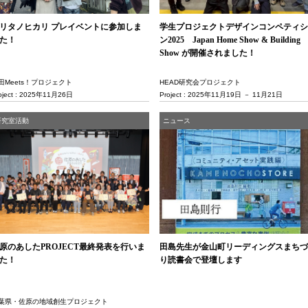
リタノヒカリ プレイベントに参加しま
学生プロジェクトデザインコンペティシ
た！
ン2025 Japan Home Show & Building
Show が開催されました！
田Meets！プロジェクト
HEAD研究会プロジェクト
oject : 2025年11月26日
Project : 2025年11月19日 － 11月21日
研究室活動
ニュース
原のあしたPROJECT最終発表を行いま
田島先生が金山町リーディングスまちづ
た！
り読書会で登壇します
葉県・佐原の地域創生プロジェクト